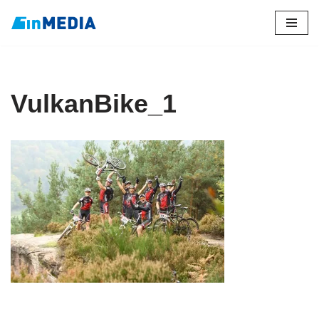
Zum
Inhalt
springen
VulkanBike_1