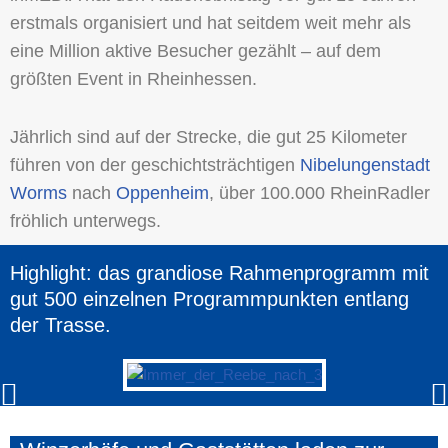
erstmals organisiert und hat seitdem weit mehr als
eine Million aktive Besucher gezählt – auf dem
größten Event in Rheinhessen.
Jährlich sind auf der Strecke, die gut 25 Kilometer
führen von der geschichtsträchtigen
Nibelungenstadt
Worms
nach
Oppenheim
, über 100.000 RheinRadler
fröhlich unterwegs.
Highlight: das grandiose Rahmenprogramm mit
gut 500 einzelnen Programmpunkten entlang
der Trasse.