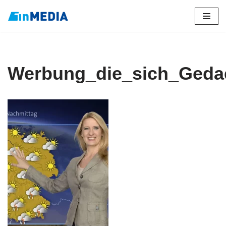
Zum
Inhalt
springen
Werbung_die_sich_Gedae